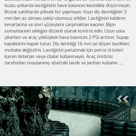
buzlu yollarda lastiğinizin hava basıncını kesinlikle düşürmeyin.
Bozuk satıhlarda yüksek hız yapmayın. Kışın diş derinliğinin 3
mm`den az olması çekişi olumsuz etkiler. Lastiğinizi kaldırım
kenarlarına ve sivri yüzeylere çarpmaktan kaçının. Bijon
somunlarının sıkılığını düzenli olarak kontrol edin. Uzun yola
çıkarken ve araç yüklüyken hava basıncını 2 PSI arttırın. Supap
kapaklarını kapalı tutun. Diş derinliği 1.6 mm`ye düşen lastikleri
mutlaka değiştirin. Lastiğinizi parlatmak için petrol ürünleri
içeren deterjan veya cilalar kullanmayın. Araç üreticisi
tarafından onaylanmış ebattaki lastik ve jantları kullanın. ...